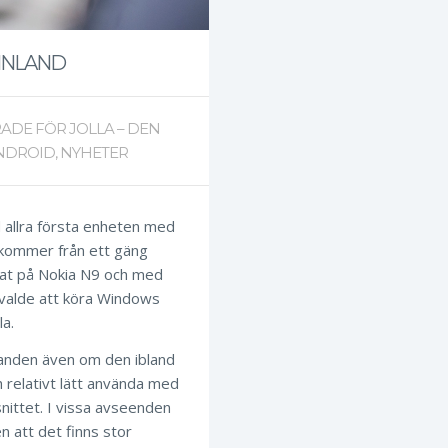
FINLAND
RADE
FÖR JOLLA – DEN
NDROID
,
NYHETER
d allra första enheten med
OS kommer från ett gäng
bbat på Nokia N9 och med
valde att köra Windows
la.
handen även om den ibland
h relativt lätt använda med
snittet. I vissa avseenden
n att det finns stor