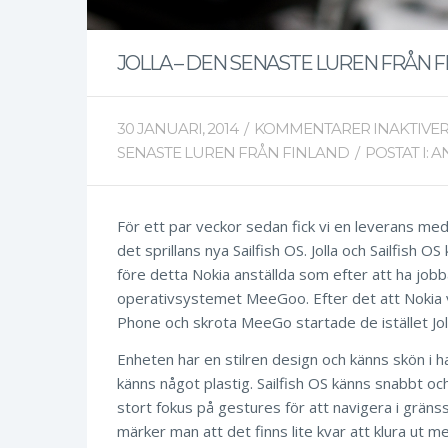
JOLLA – DEN SENASTE LUREN FRÅN 
30 JANUARI, 2014
/
KOMMENTARER INAKTIVE
SENASTE LUREN FRÅN FINLAND
/
POSTAT I:
A
För ett par veckor sedan fick vi en leverans me
det sprillans nya Sailfish OS. Jolla och Sailfish 
före detta Nokia anställda som efter att ha jo
operativsystemet MeeGoo. Efter det att Nokia 
Phone och skrota MeeGo startade de istället Jol
Enheten har en stilren design och känns skön i 
känns något plastig. Sailfish OS känns snabbt oc
stort fokus på gestures för att navigera i gräns
märker man att det finns lite kvar att klura ut me