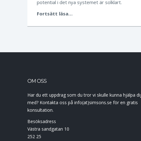
potential i det nya systemet är solklart.
Fortsätt läsa…
OM OSS
Har du ett uppdrag som du tror vi skulle kunna hjälpa di
med? Kontakta oss på info(at)simsons.se för en gratis
konsultation.
Besöksadress
Västra sandgatan 10
252 25