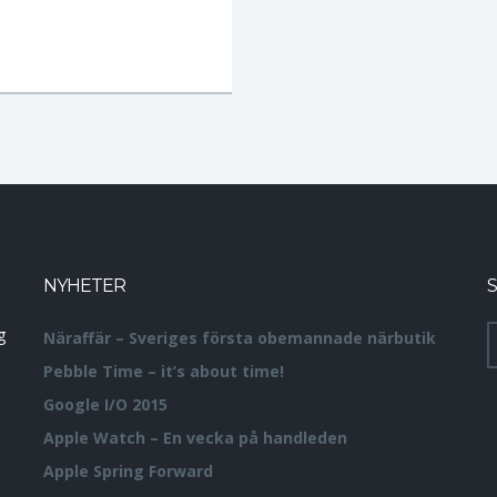
NYHETER
S
g
Näraffär – Sveriges första obemannade närbutik
Pebble Time – it’s about time!
Google I/O 2015
Apple Watch – En vecka på handleden
Apple Spring Forward