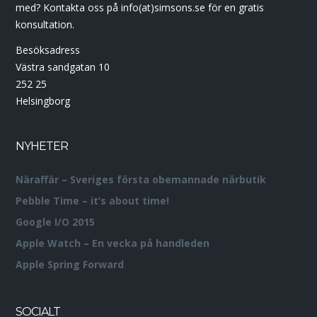
med? Kontakta oss på info(at)simsons.se för en gratis
konsultation.
Besöksadress
Västra sandgatan 10
252 25
Helsingborg
NYHETER
Näraffär – Sveriges första obemannade närbutik
Pebble Time – it’s about time!
Google I/O 2015
Apple Watch – En vecka på handleden
Apple Spring Forward
SOCIALT