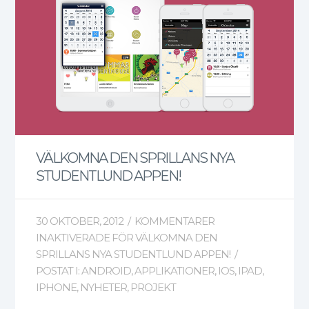
VÄLKOMNA DEN SPRILLANS NYA
STUDENTLUND APPEN!
30 OKTOBER, 2012
/
KOMMENTARER
INAKTIVERADE
FÖR VÄLKOMNA DEN
SPRILLANS NYA STUDENTLUND APPEN!
/
POSTAT I:
ANDROID
,
APPLIKATIONER
,
IOS
,
IPAD
,
IPHONE
,
NYHETER
,
PROJEKT