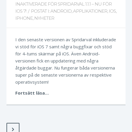
INAKTIVERADE
FÖR SPRIDARVAL 1.1.1 – NU FÖR
IOS 7!
/
POSTAT I:
ANDROID
,
APPLIKATIONER
,
IOS
,
IPHONE
,
NYHETER
I den senaste versionen av Spridarval inkluderade
vi stöd för iOS 7 samt några buggfixar och stöd
för 4-tums skärmar på iOS. Även Android-
versionen fick en uppdatering med några
åtgärdade buggar. Nu fungerar båda versionerna
super på de senaste versionerna av respektive
operativsystem!
Fortsätt läsa…