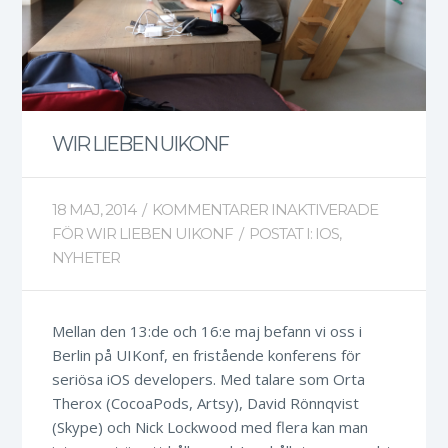
WIR LIEBEN UIKONF
18 MAJ, 2014
/
KOMMENTARER INAKTIVERADE
FÖR WIR LIEBEN UIKONF
/
POSTAT I:
IOS
,
NYHETER
Mellan den 13:de och 16:e maj befann vi oss i
Berlin på UIKonf, en fristående konferens för
seriösa iOS developers. Med talare som Orta
Therox (CocoaPods, Artsy), David Rönnqvist
(Skype) och Nick Lockwood med flera kan man