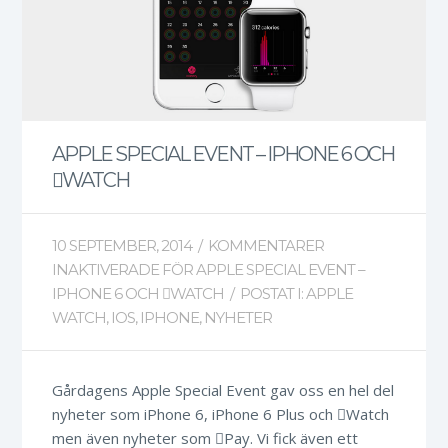
APPLE SPECIAL EVENT – IPHONE 6 OCH
WATCH
10 SEPTEMBER, 2014
/
KOMMENTARER
INAKTIVERADE
FÖR APPLE SPECIAL EVENT –
IPHONE 6 OCH WATCH
/
POSTAT I:
APPLE
WATCH
,
IOS
,
IPHONE
,
NYHETER
Gårdagens Apple Special Event gav oss en hel del
nyheter som iPhone 6, iPhone 6 Plus och Watch
men även nyheter som Pay. Vi fick även ett