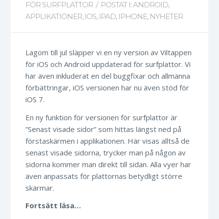
FÖR SURFPLATTOR
/
POSTAT I:
ANDROID
,
APPLIKATIONER
,
IOS
,
IPAD
,
IPHONE
,
NYHETER
Lagom till jul släpper vi en ny version av Viltappen
för iOS och Android uppdaterad för surfplattor. Vi
har även inkluderat en del buggfixar och allmänna
förbättringar, iOS versionen har nu även stöd för
iOS 7.
En ny funktion för versionen för surfplattor är
”Senast visade sidor” som hittas längst ned på
förstaskärmen i applikationen. Här visas alltså de
senast visade sidorna, trycker man på någon av
sidorna kommer man direkt till sidan. Alla vyer har
även anpassats för plattornas betydligt större
skärmar.
Fortsätt läsa…