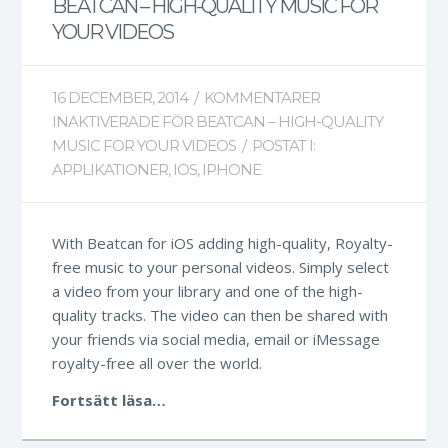
BEATCAN – HIGH-QUALITY MUSIC FOR
YOUR VIDEOS
16 DECEMBER, 2014
/
KOMMENTARER
INAKTIVERADE
FÖR BEATCAN – HIGH-QUALITY
MUSIC FOR YOUR VIDEOS
/
POSTAT I:
APPLIKATIONER
,
IOS
,
IPHONE
With Beatcan for iOS adding high-quality​, Royalty-
free​ music to your personal videos. Simply select
a video from your library and one of the high-
quality tracks. The video can then be shared with
your friends via social media, email or iMessage​
royalty-free all over the world​.
Fortsätt läsa…