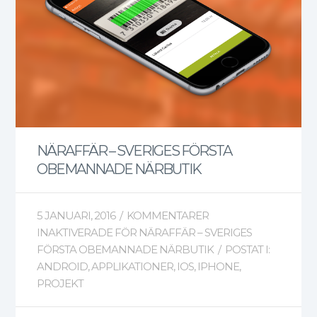
NÄRAFFÄR – SVERIGES FÖRSTA
OBEMANNADE NÄRBUTIK
5 JANUARI, 2016
/
KOMMENTARER
INAKTIVERADE
FÖR NÄRAFFÄR – SVERIGES
FÖRSTA OBEMANNADE NÄRBUTIK
/
POSTAT I:
ANDROID
,
APPLIKATIONER
,
IOS
,
IPHONE
,
PROJEKT