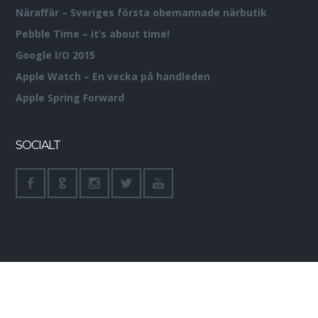
Näraffär – Sveriges första obemannade närbutik
Pebble Time – it’s about time!
Google I/O 2015
Apple Watch – En vecka på handleden
Apple Spring Forward
SOCIALT