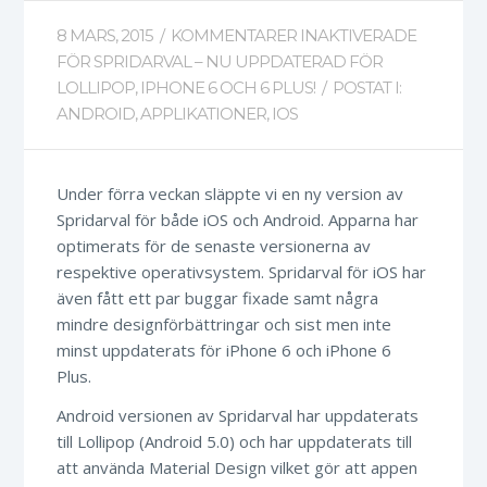
8 MARS, 2015
/
KOMMENTARER INAKTIVERADE
FÖR SPRIDARVAL – NU UPPDATERAD FÖR
LOLLIPOP, IPHONE 6 OCH 6 PLUS!
/
POSTAT I:
ANDROID
,
APPLIKATIONER
,
IOS
Under förra veckan släppte vi en ny version av
Spridarval för både iOS och Android. Apparna har
optimerats för de senaste versionerna av
respektive operativsystem. Spridarval för iOS har
även fått ett par buggar fixade samt några
mindre designförbättringar och sist men inte
minst uppdaterats för iPhone 6 och iPhone 6
Plus.
Android versionen av Spridarval har uppdaterats
till Lollipop (Android 5.0) och har uppdaterats till
att använda Material Design vilket gör att appen