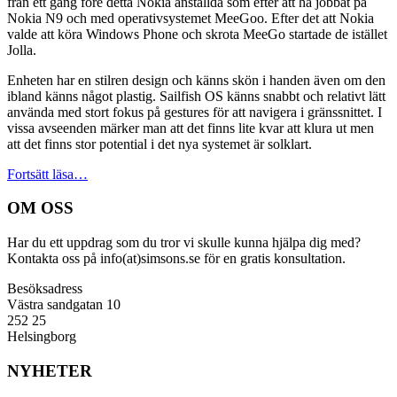
från ett gäng före detta Nokia anställda som efter att ha jobbat på
Nokia N9 och med operativsystemet MeeGoo. Efter det att Nokia
valde att köra Windows Phone och skrota MeeGo startade de istället
Jolla.
Enheten har en stilren design och känns skön i handen även om den
ibland känns något plastig. Sailfish OS känns snabbt och relativt lätt
använda med stort fokus på gestures för att navigera i gränssnittet. I
vissa avseenden märker man att det finns lite kvar att klura ut men
att det finns stor potential i det nya systemet är solklart.
Fortsätt läsa…
OM OSS
Har du ett uppdrag som du tror vi skulle kunna hjälpa dig med?
Kontakta oss på info(at)simsons.se för en gratis konsultation.
Besöksadress
Västra sandgatan 10
252 25
Helsingborg
NYHETER