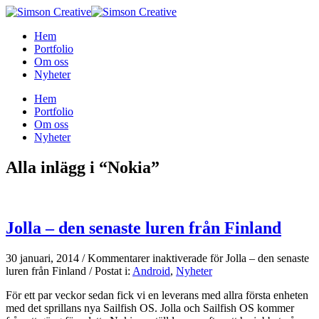
Hem
Portfolio
Om oss
Nyheter
Hem
Portfolio
Om oss
Nyheter
Alla inlägg i “Nokia”
Jolla – den senaste luren från Finland
30 januari, 2014
/
Kommentarer inaktiverade
för Jolla – den senaste
luren från Finland
/
Postat i:
Android
,
Nyheter
För ett par veckor sedan fick vi en leverans med allra första enheten
med det sprillans nya Sailfish OS. Jolla och Sailfish OS kommer